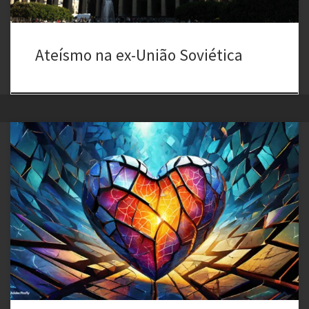
Ateísmo na ex-União Soviética
Sobre a vida do Filósofo Kierkegaard nasceu em Copenhague
(Dinamarca), Educado num clima familiar de religiosidade austera e
severa, a sua obra é profundamente influenciada pela concepção
protestante sobre o pecado e a predestinação.