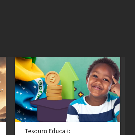
Necessidade de um Programa de Financiamento
Educacional O Funcionamento do Tesouro Educa+ O
título é voltado para pessoas físicas que desejam
poupar para custear os estudos dos filhos ou netos. O
Tesouro Educa+ é um título de renda fixa indexado ao
Índice de Preços ao Consumidor Amplo (IPCA). Isso
significa […]
Tesouro Educa+: