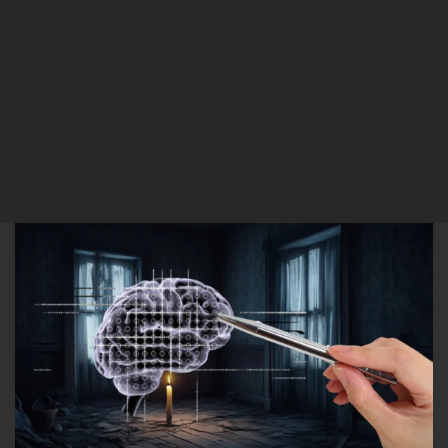
O Lado escuro da Desordem O conceito de “lar” vai além de um
simples espaço físico. Ele é, na verdade, um reflexo da identidade e
do estado emocional de uma pessoa. Estudos, como o realizado
por The dark side of home: Assessing possession ‘clutter’ on
subjective well-being e publicado no […]