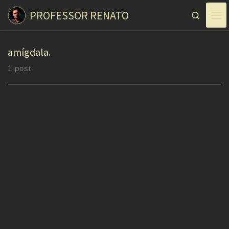
PROFESSOR RENATO
Skip to content
Search
amígdala.
1 post