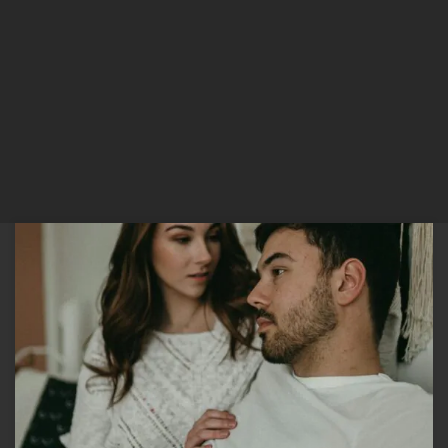
Em um esforço para manter a paz, evitar conflitos ou proteger o
parceiro, muitos de nós adotamos um hábito comum: o silêncio.
Guardamos frustrações, engolimos mágoas e suprimimos o que
realmente sentimos. Embora pareça uma estratégia de
autopreservação no curto prazo, a neurociência revela que essa
prática tem um custo […]