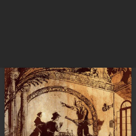
A obra Crime e Castigo (1866), de Fiódor Dostoiévski, permanece
como um dos maiores testemunhos literários sobre a luta interior do
homem diante do pecado, da culpa e da possibilidade da
redenção. Sob a lente da teologia reformada, enriquecida por
categorias filosóficas de Kierkegaard, análises sociológicas de Berger
e Weber, […]