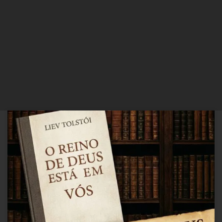
Identificação da ObraAutor: Leon Tolstoy (ou Liev Tolstói)Título
completo: O Reino de Deus Está em VósAno de publicação original:
1894 (em russo)Edição analisada: 2ª edição, tradução de Ceuna
PortocarreroEditora: Rosa dos TemposAno da edição analisada:
1994 Introdução Contextual: O Reino de Deus Está em Vós – Leon
Tolstoy Leon Tolstoy […]