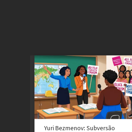
A Subversão como Estratégia e Seus Impactos no
Jornalismo e Educação no Brasil Yuri Alexandrovich
Bezmenov, mais conhecido pelo pseudônimo Tomas
David Schuman, estudou ciência política na
Universidade de Toronto; Nascido na União Soviética,
Bezmenov começou sua carreira como agente da KGB,
antes de desertar para o Ocidente. Após uma […]
Yuri Bezmenov: Subversão