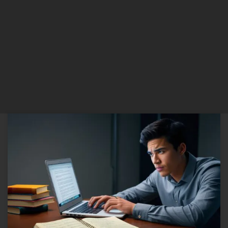
Aqui está uma lista de elementos de coesão ( Conectivos) para TCC,
redação e teses. Organizados em categorias, com exemplos de uso
em textos acadêmicos. 1. Conjunções Aditivas Esses elementos são
usados para adicionar ideias ou informações. 2. Conjunções
Adversativas Introduzem uma ideia que contrasta com a anterior. 3.
Conjunções […]