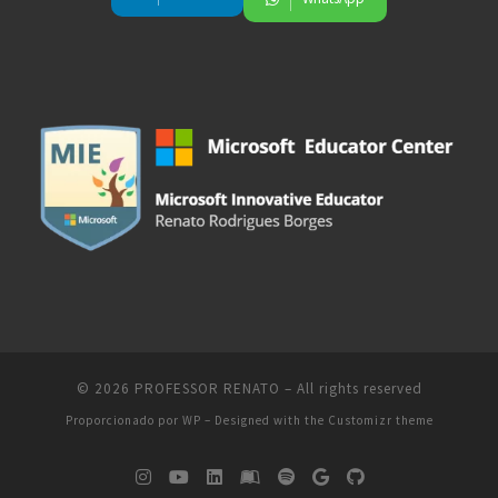
© 2026
PROFESSOR RENATO
– All rights reserved
Proporcionado por
WP
– Designed with the
Customizr theme