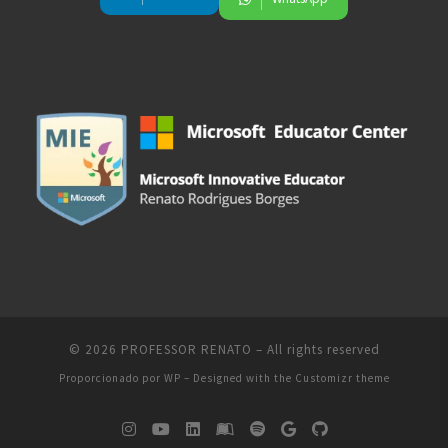
© 2026
PROFESSOR RENATO
– All rights reserved
Proporcionado por
WP
– Designed with the
Customizr theme