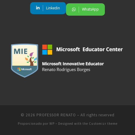
Linkedin
WhatsApp
© 2026
PROFESSOR RENATO
– All rights reserved
Proporcionado por
WP
– Designed with the
Customizr theme