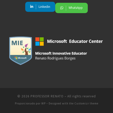
Linkedin
WhatsApp
© 2026
PROFESSOR RENATO
– All rights reserved
Proporcionado por
WP
– Designed with the
Customizr theme