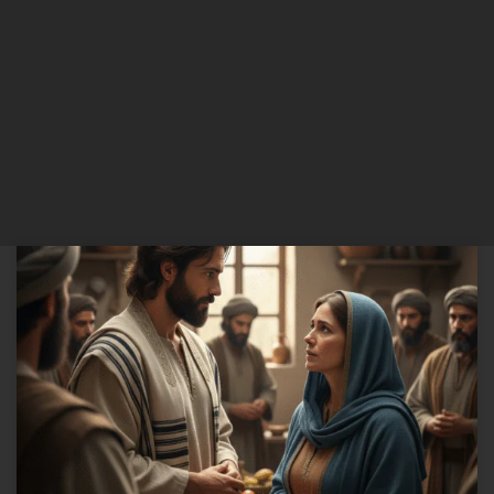
O texto em questão é encontrado na tradução de Almeida Revista e
Atualizada, diz: Vamos analisar João 2:4 a partir das lentes da
hermenêutica (a ciência da interpretação) e da exegese (a análise
crítica e detalhada do texto original). João 2:4 (ARA): Respondeu-lhe
Jesus: “Mulher, que tenho eu contigo? Ainda […]