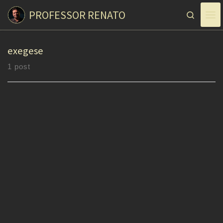
PROFESSOR RENATO
Skip to content
Search
exegese
1 post