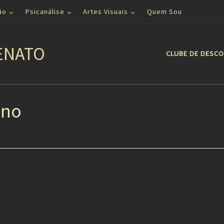
ão
Psicanálise
Artes Visuais
Quem Sou
ENATO
CLUBE DE DESC
ono