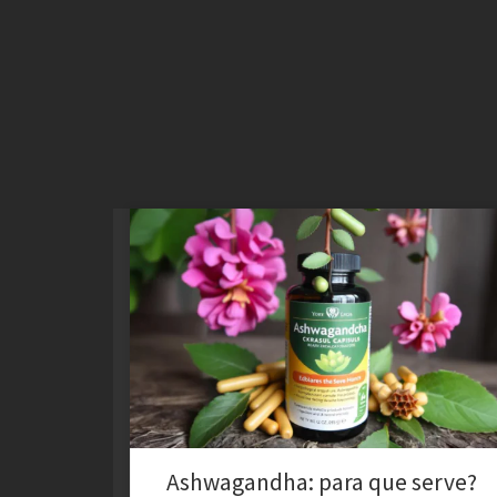
Benefícios, Efeitos e Precauções A Ashwagandha,
também conhecida como ginseng indiano ou Withania
somnifera, é uma planta medicinal amplamente
utilizada na medicina tradicional ayurvédica. Este
adaptógeno, conhecido por suas propriedades de
modulação do estresse, tem atraído a atenção de
pesquisadores e usuários em busca de melhorias na
saúde mental e […]
Ashwagandha: para que serve?