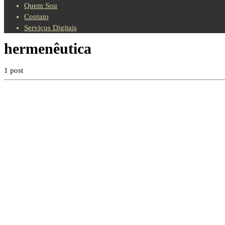
Quem Sou
Contato
Serviços Digitais
hermenêutica
1 post