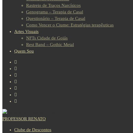
Rastreio de Traços Narcísicos
Genograma – Terapia de Casal
Questionário – Terapia de Casal
Como Vencer o Ciume: Estratégias terapêuticas
Artes Visuais
NFTs Cidade de Goiás
Rest Band – Gothic Metal
Quem Sou
PROFESSOR RENATO
Clube de Descontos