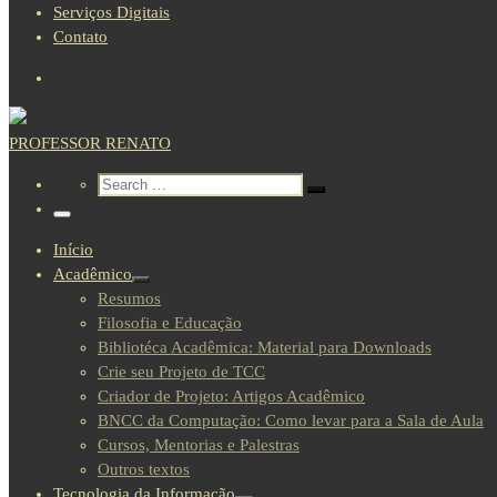
Serviços Digitais
Contato
Search
PROFESSOR RENATO
Search
Search
Search
…
Menu
Início
Acadêmico
Resumos
Filosofia e Educação
Bibliotéca Acadêmica: Material para Downloads
Crie seu Projeto de TCC
Criador de Projeto: Artigos Acadêmico
BNCC da Computação: Como levar para a Sala de Aula
Cursos, Mentorias e Palestras
Outros textos
Tecnologia da Informação