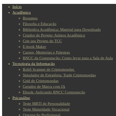
Skip
Início
to
Acadêmico
content
Resumos
Filosofia e Educação
Bibliotéca Acadêmica: Material para Downloads
Criador de Projeto: Artigos Acadêmico
Crie seu Projeto de TCC
E-book Maker
Cursos, Mentorias e Palestras
BNCC da Computação: Como levar para a Sala de Aula
Tecnologia da Informação
Robô Scanner de Criptomoedas
Simulador de Estratégia: Trade Criptomoedas
Grid de Criptomoedas
Gerador de Marca com IA
Ebook: Aplicando BNCC Computação
Psicanálise
Teste MBTI de Personalidade
Teste Maturidade Vocacional
Orientação Profissional