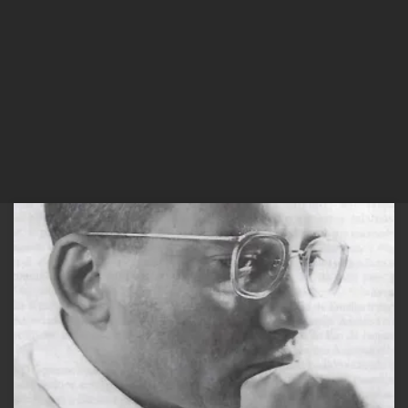
Alberto Guerreiro Ramos é um dos nomes mais importantes da
sociologia brasileira, cuja contribuição teórica e acadêmica
transcendeu fronteiras. Reconhecido como um intelectual preto de
extrema relevância, Guerreiro Ramos construiu uma trajetória
marcada pela luta antirracista, pela crítica ao colonialismo
intelectual e pela busca de uma sociologia mais adequada às […]