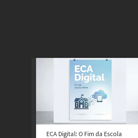
O que o ECA Digital Exige da Sala de Aula
Contemporânea Um clique aparentemente inocente. O
professor, encantado com a maquete feita por um
aluno de sete anos, saca o celular, tira uma foto do
menino sorridente segurando o trabalho e, em
segundos, a imagem está nos stories do Instagram […]
ECA Digital: O Fim da Escola