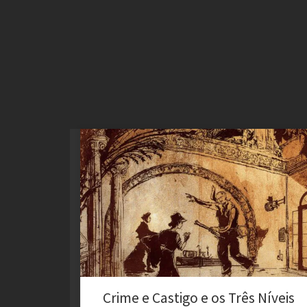
A obra Crime e Castigo (1866), de Fiódor Dostoiévski,
permanece como um dos maiores testemunhos
literários sobre a luta interior do homem diante do
pecado, da culpa e da possibilidade da redenção. Sob
a lente da teologia reformada, enriquecida por
categorias filosóficas de Kierkegaard, análises
sociológicas de Berger e Weber, […]
Crime e Castigo e os Três Níveis