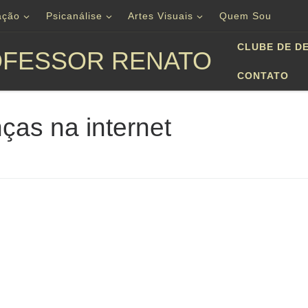
ação
Psicanálise
Artes Visuais
Quem Sou
CLUBE DE D
FESSOR RENATO
CONTATO
nças na internet