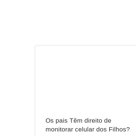
No Brasil, o monitoramento de celulares e
computadores dos filhos está alinhado com
os princípios legais de responsabilidade
parental. A legislação brasileira não traz uma
norma específica que obrigue ou proíba os pais
de monitorarem dispositivos eletrônicos de seus
filhos, mas existem princípios gerais no Código
Civil e no Estatuto da Criança e do Adolescente
(ECA) que […]
Os pais Têm direito de
monitorar celular dos Filhos?