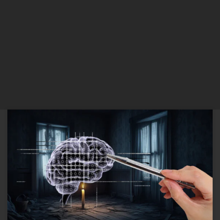
O Lado escuro da Desordem O conceito de “lar” vai além de um
simples espaço físico. Ele é, na verdade, um reflexo da identidade e
do estado emocional de uma pessoa. Estudos, como o realizado
por The dark side of home: Assessing possession ‘clutter’ on
subjective well-being e publicado no […]