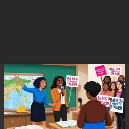
A Subversão como Estratégia e Seus Impactos no Jornalismo e
Educação no Brasil Yuri Alexandrovich Bezmenov, mais conhecido
pelo pseudônimo Tomas David Schuman, estudou ciência política
na Universidade de Toronto; Nascido na União Soviética, Bezmenov
começou sua carreira como agente da KGB, antes de desertar para o
Ocidente. Após uma […]