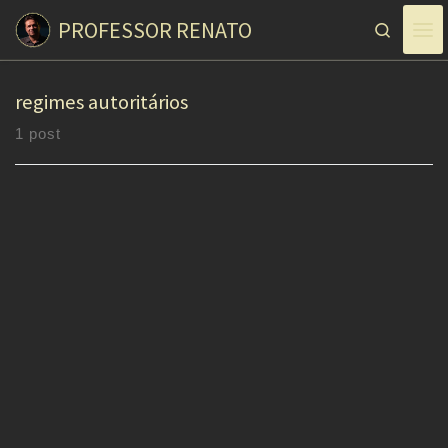
PROFESSOR RENATO
Skip to content
Search
regimes autoritários
1 post