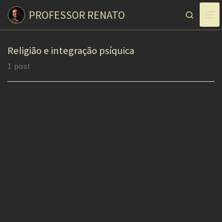
PROFESSOR RENATO
Skip to content
Search
Religião e integração psíquica
1 post