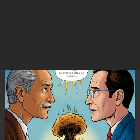
A Identificação em Lacan e a Religião: Intersecções e Reflexões
Jacques Lacan, um dos mais influentes psicanalistas do século XX,
explorou profundamente o conceito de identificação em seu
seminário de 1961-1962. Suas ideias oferecem uma rica perspectiva
sobre como a identificação se relaciona com a religião, refletindo
sobre a formação […]