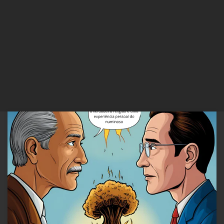
A Identificação em Lacan e a Religião: Intersecções e Reflexões
Jacques Lacan, um dos mais influentes psicanalistas do século XX,
explorou profundamente o conceito de identificação em seu
seminário de 1961-1962. Suas ideias oferecem uma rica perspectiva
sobre como a identificação se relaciona com a religião, refletindo
sobre a formação […]