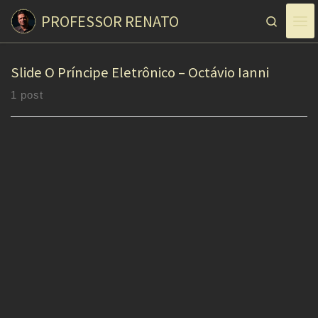
PROFESSOR RENATO
Skip to content
Search
Slide O Príncipe Eletrônico – Octávio Ianni
1 post