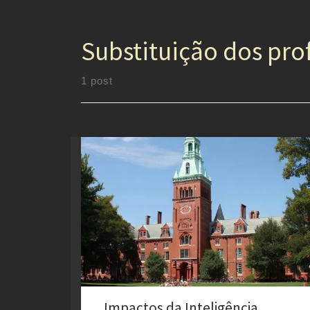
Substituição dos pro
1 post
Descubra os impactos da Inteligência Artificial na
educação: CS50 em Harvard, desafios dos professores
e estudos acadêmicos reveladores
Impactos da Inteligência