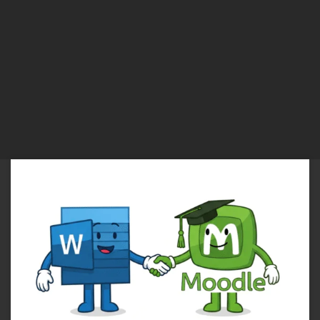
Abra o arquivo de Word (DOC ou DOCX), e Crie seu questionário.
Marque o gabarito em Vermelho. Salve o arquivo no formato DOC.
Abra a inteligência artificial de sua preferencia. Pesoalmente eu uso a
IA POE.com https://poe.com/ Clique no Sinal de + no canto inferior
do Chat para anexar o […]