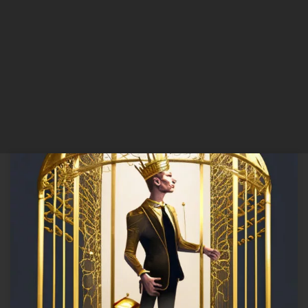
No dia em que dele comerem desse fruto, seus olhos se abrirão, e
vocês serão como Deus, conhecedores do bem e do mal” A Serpente
– Gênesis 3:5 A promessa de ser como Deus é antiga, remontando
aos primórdios da raça humana. O fruto proibido parece tão
atraente que desperta […]