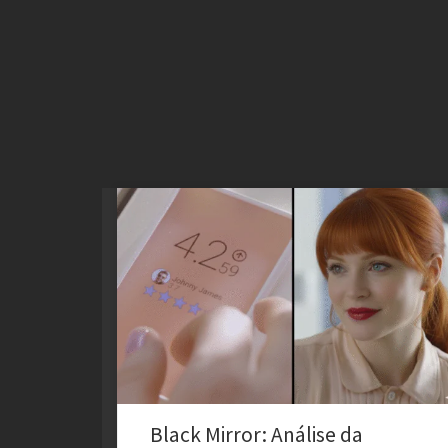
Black Mirror e o Espelho da Alma: Uma Leitura de
Queda Livre Black Mirror não é apenas uma série; é um
oráculo moderno que nos devolve o reflexo mais
desconfortável de nós mesmos. Entre todos os
episódios, talvez nenhum seja tão perturbador e
sedutor quanto Queda Livre (Nosedive). A jornada […]
Black Mirror: Análise da