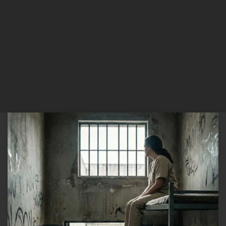
O Espelho do Abismo e a Sedução da Sombra: Por que Tremembé
fascina tanta gemte? Recentemente, as manchetes foram tomadas
pela polêmica em torno do “Diário de Tremembé: O Presídio dos
Famosos”. A obra, escrita pelo ex-prefeito Acir Filló no cárcere, teve
sua circulação vetada pela Justiça, mas não antes […]