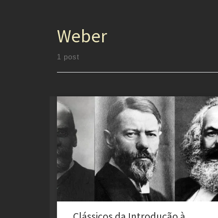
Weber
1 post
As Bases Filosóficas da Sociologia: Um Diálogo entre
Tradições, Influências e contrastes na cultura Afro A
sociologia, como ciência que busca compreender os
fenômenos sociais, não surgiu isoladamente. Suas
raízes estão profundamente entrelaçadas com a
filosofia e as tradições de pensamento de diferentes
culturas. Neste artigo, exploramos como o pensamento
[…]
Clássicos da Introdução à