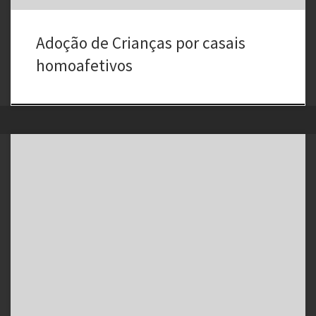
Adoção de Crianças por casais
homoafetivos
O debate sobre as armas de fogo nos Estados Unidos deu um novo
giro esta semana com a decisão de dezenas de professores do
Estado de Utah de fazer aulas de tiro e um promotor do Arizona
propor uma lei permitindo