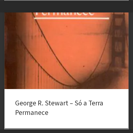
A Reinvenção da Humanidade em “Só a Terra Permanece” de
George R. Stewart: Uma Reflexão Existencial à Luz de Kierkegaard
George R. Stewart, em sua obra Só a Terra Permanece (Earth Abides),
nos apresenta um cenário pós-apocalíptico onde um vírus dizima a
humanidade, deixando apenas alguns sobreviventes para reconstruir
o mundo. Essa […]
George R. Stewart – Só a Terra
Permanece