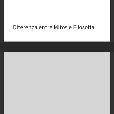
Diferença entre Mitos e Filosofia
Adoção de crianças por casais homoafetivos: um estudo
comparativo entre universitários de Direito e de Psicologia Children
adoption by homosexual couples: a comparative study between law
and psychology students