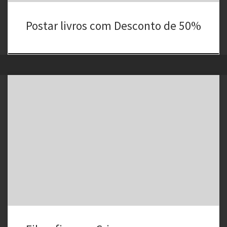
Postar livros com Desconto de 50%
… fazer filosofia não é uma questão de idades, mas de
habilidades em reflectir escrupulosamente e corajosamente sobre o
que se considera importante. A Filosofia para Crianças é um
programa pedagógico que visa desenvolver as capacidades de
raciocínio e do pensamento em geral, assim como as […]