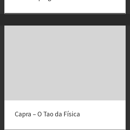
O Tao da Física O tao da física — Um paralelo entre a física moderna
e o misticismo oriental, primeiro livro do físico teórico Fritjof Capra,
foi publicado na Califórnia em 1975.
Capra – O Tao da Física