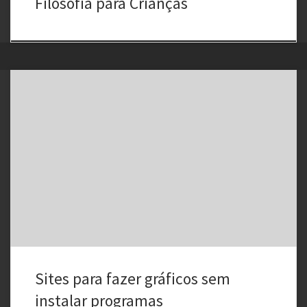
Filosofia para Crianças
Segue abaixo uma coletânea de sites para fazer gráficos diretamente
de seu navegador, ou seja, você não precisa saber como fazer
gráficos no Excel e nem saber desenhar nesses softwares gráficos
disponíveis por ai. Só é preciso configurar a aparência do gráfico
(cor de fundo, tamanho do gráfico, cor e […]
Sites para fazer gráficos sem
instalar programas