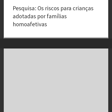
Pesquisa: Os riscos para crianças
adotadas por famílias
homoafetivas
“Registro Módico” O Registro Módico é uma redução tarifária
aplicado ao serviço de Registro Nacional. Pode ser utilizado junto
aos serviços de Carta (comercial e não comercial), impresso normal,
impresso especial e mala direta postal, quando da postagem de: –
livros em geral, postados por […]