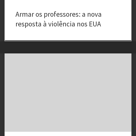
Armar os professores: a nova
resposta à violência nos EUA
Pesquisa revela os perigos de famílias com pais homossexuais.
Crença popular é questionada com dados científicos. Dois estudos
divulgados na última semana contrariam as ideais amplamente