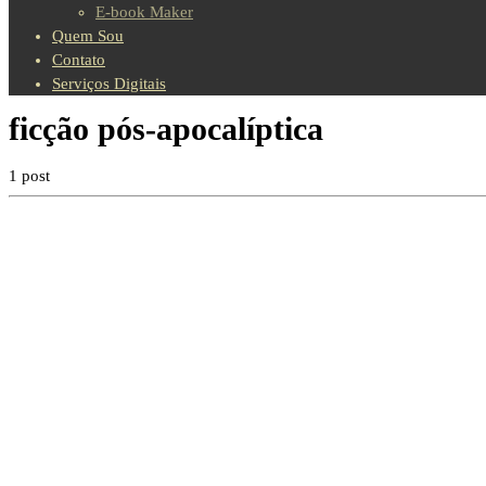
E-book Maker
Quem Sou
Contato
Serviços Digitais
ficção pós-apocalíptica
1 post