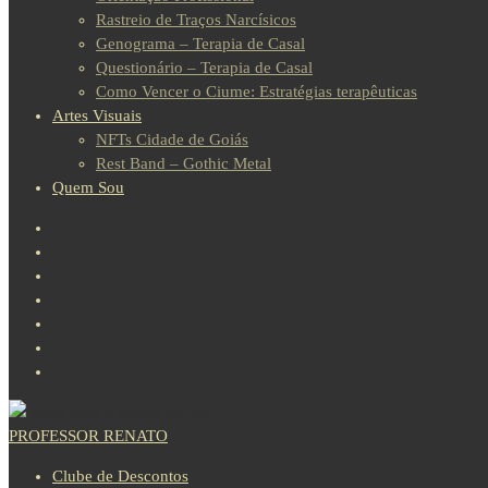
Rastreio de Traços Narcísicos
Genograma – Terapia de Casal
Questionário – Terapia de Casal
Como Vencer o Ciume: Estratégias terapêuticas
Artes Visuais
NFTs Cidade de Goiás
Rest Band – Gothic Metal
Quem Sou
PROFESSOR RENATO
Clube de Descontos