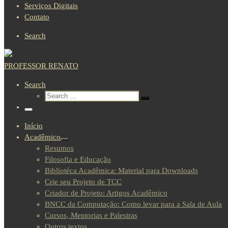
Serviços Digitais
Contato
Search
PROFESSOR RENATO
Search
Início
Acadêmico
Resumos
Filosofia e Educação
Bibliotéca Acadêmica: Material para Downloads
Crie seu Projeto de TCC
Criador de Projeto: Artigos Acadêmico
BNCC da Computação: Como levar para a Sala de Aula
Cursos, Mentorias e Palestras
Outros textos