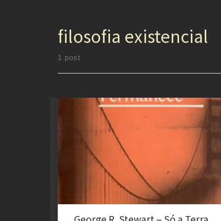
filosofia existencial
1 post
A Reinvenção da Humanidade em “Só a Terra
Permanece” de George R. Stewart: Uma Reflexão
Existencial à Luz de Kierkegaard George R. Stewart, em
sua obra Só a Terra Permanece (Earth Abides), nos
apresenta um cenário pós-apocalíptico onde um vírus
dizima a humanidade, deixando apenas alguns
sobreviventes para reconstruir o mundo. Essa […]
George R. Stewart – Só a Terra