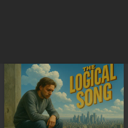
A canção The Logical Song, composta por Roger Hodgson e
gravada pela banda Supertramp, retrata a crise da modernidade:
um sujeito que, ao amadurecer, sente-se reduzido a uma máquina
funcional, moldado pela lógica social e esvaziado de profundidade
espiritual. O eu lírico descreve o processo de formação social e
educacional […]