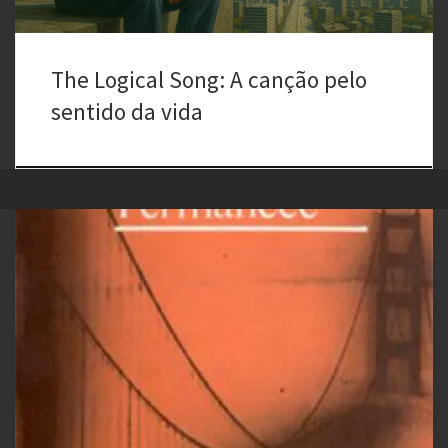
The Logical Song: A canção pelo
sentido da vida
A Reinvenção da Humanidade em “Só a Terra Permanece” de
George R. Stewart: Uma Reflexão Existencial à Luz de Kierkegaard
George R. Stewart, em sua obra Só a Terra Permanece (Earth Abides),
nos apresenta um cenário pós-apocalíptico onde um vírus dizima a
humanidade, deixando apenas alguns sobreviventes para reconstruir
o mundo. Essa […]