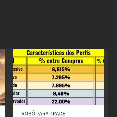
QUAL O MELHOR ROBÔ PARA TRADE? A questão do
Robô trader é bem complexa, tem gente qua acha que
comprando um Robô para daytrade resolve o
problema das perdas. Bem, há basicamente dois tipos
de Robôs mais usados: Aquele que opera Dólar, ações,
opções binários, e os que são usados […]
ROBÔ PARA TRADE