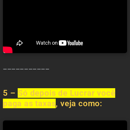
———————————
5 –
Só depois de Lucrar você
paga as taxas
, veja como: