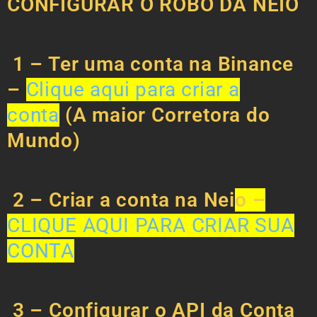
CONFIGURAR O ROBÔ DA NEIO
1 – Ter uma conta na
Binance
–
Clique aqui para criar a
conta
(A maior Corretora do
Mundo)
2 – Criar a conta na Nei
o –
CLIQUE AQUI PARA CRIAR SUA
CONTA
3 – Configurar o API da Conta