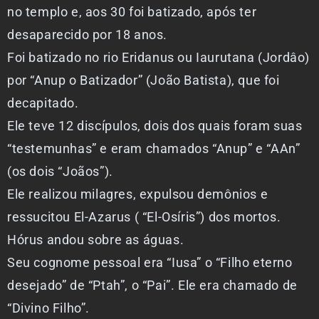
no templo e, aos 30 foi batizado, após ter
desaparecido por 18 anos.
Foi batizado no rio Eridanus ou Iaurutana (Jordâo)
por “Anup o Batizador” (João Batista), que foi
decapitado.
Ele teve 12 discípulos, dois dos quais foram suas
“testemunhas” e eram chamados “Anup” e “AAn”
(os dois “Joãos”).
Ele realizou milagres, expulsou demônios e
ressucitou El-Azarus ( “El-Osíris”) dos mortos.
Hórus andou sobre as águas.
Seu cognome pessoal era “Iusa” o “Filho eterno
desejado” de “Ptah”, o “Pai”. Ele era chamado de
“Divino Filho”.