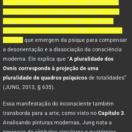
seus pacientes, o autor revela o significado do
formato esférico ou lenticular dos discos. Para
Jung, eles representam
mandalas
, símbolos
arquetípicos de totalidade e ordem (o
Si-mesmo
ou
Self
),
que emergem da psique para compensar
a desorientação e a dissociação da consciência
moderna. Ele explica que “
A pluralidade dos
Ovnis corresponde à projeção de uma
pluralidade de quadros psíquicos
de totalidades”
(JUNG, 2013, § 635).
Essa manifestação do inconsciente também
transborda para a arte, como visto no
Capítulo 3
.
Analisando pinturas modernas, Jung nota a
presença de símbolos circulares e quatérnios