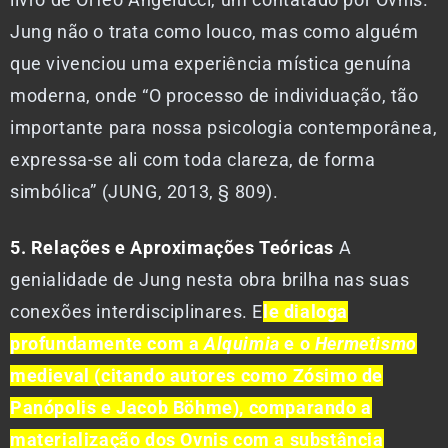
Jung não o trata como louco, mas como alguém
que vivenciou uma experiência mística genuína
moderna, onde “O processo de individuação, tão
importante para nossa psicologia contemporânea,
expressa-se ali com toda clareza, de forma
simbólica” (JUNG, 2013, § 809).
5. Relações e Aproximações Teóricas
A
genialidade de Jung nesta obra brilha nas suas
conexões interdisciplinares. E
le dialoga
profundamente com a
Alquimia
e o
Hermetismo
medieval (citando autores como Zósimo de
Panópolis e Jacob Böhme), comparando a
materialização dos Ovnis com a substância