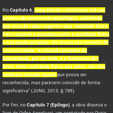
No
Capítulo 6
,
Jung aborda o fenômeno sob um
prisma não puramente psicológico, admitindo
que ecos de radar sugerem uma realidade física.
Para resolver o paradoxo entre a realidade física
e a projeção psíquica, ele invoca seu conceito de
sincronicidade
: “A situação psíquica da
humanidade, por um lado, e o fenômeno dos
Ovnis como realidade física, por outro, não têm
nenhuma relação causal
que possa ser
reconhecida, mas parecem coincidir de forma
significativa” (JUNG, 2013, § 789).
Por fim, no
Capítulo 7 (Epílogo)
, a obra disseca o
livro de Orfeo Angelucci, um contatado por Ovnis.