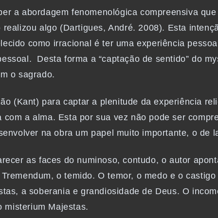
ceber a abordagem fenomenológica compreensiva qu
realizou algo (Dartigues, André. 2008). Esta intenção
ecido como irracional é ter uma experiência pessoal
 pessoal. Desta forma a “captação de sentido” do m
com o sagrado.
zão (Kant) para captar a plenitude da experiência rel
a com a alma. Esta por sua vez não pode ser compre
desenvolver na obra um papel muito importante, o de
arecer as faces do numinoso, contudo, o autor apont
.
Tremendum, o temido. O temor, o medo e o castigo
stas, a soberania e grandiosidade de Deus. O income
 misterium Majestas.