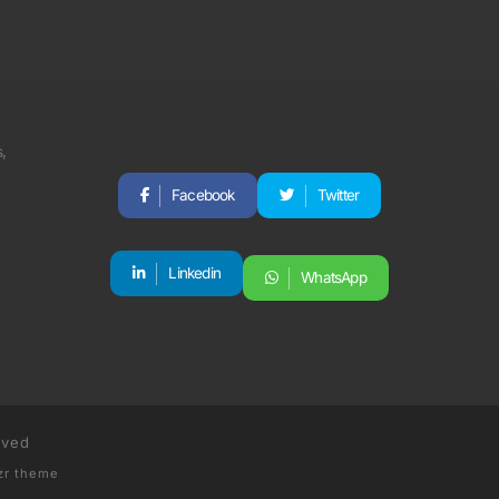
Facebook
Twitter
Linkedin
WhatsApp
rved
zr theme