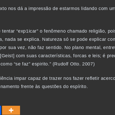
xto nos dá a impressão de estarmos lidando com um t
e tentar “exp1icar” o fenômeno chamado religião, pois
da, nada se explica. Natureza só se pode explicar c
 por sua vez, não faz sentido. No plano mental, entre
Geist] com suas características, forcas e leis; é pr
omo “se faz” espirito.” (Rudolf Otto. 2007)
iência impar capaz de trazer nos fazer refletir acerc
namento frente às questões do espírito.